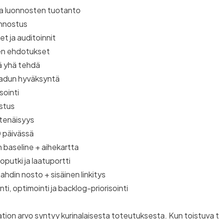
 ja luonnosten tuotanto
onnostus
et ja auditoinnit
sen ehdotukset
ä yhä tehdä
 laadun hyväksyntä
sointi
istus
tenäisyys
 päivässä
n baseline + aihekartta
oputki ja laatuportti
utahdin nosto + sisäinen linkitys
inti, optimointi ja backlog-priorisointi
on arvo syntyy kurinalaisesta toteutuksesta. Kun toistuva 