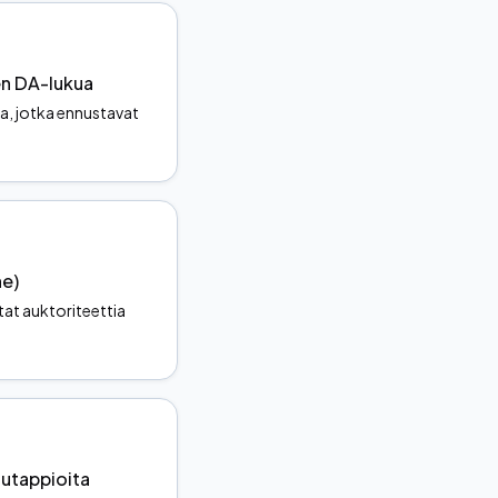
en DA-lukua
ta, jotka ennustavat
ne)
atat auktoriteettia
atutappioita