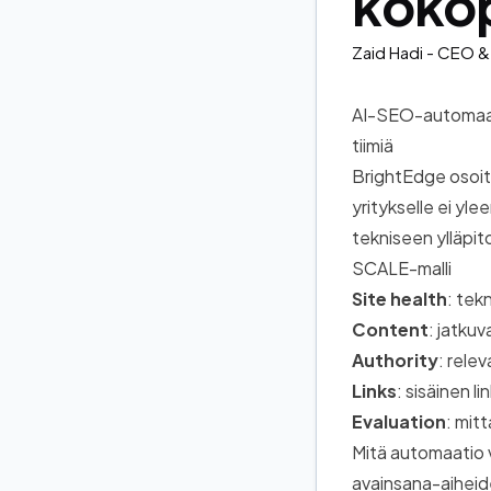
kokop
Zaid Hadi
- CEO & 
AI-SEO-automaatio
tiimiä
BrightEdge
osoit
yritykselle ei yle
tekniseen ylläpit
SCALE-malli
Site health
: tek
Content
: jatkuv
Authority
: relev
Links
: sisäinen li
Evaluation
: mitt
Mitä automaatio 
avainsana-aiheid