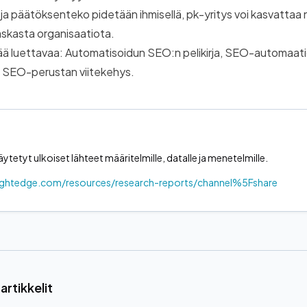
ja päätöksenteko pidetään ihmisellä, pk-yritys voi kasvattaa
raskasta organisaatiota.
ää luettavaa:
Automatisoidun SEO:n pelikirja
,
SEO-automaati
a
SEO-perustan viitekehys
.
äytetyt ulkoiset lähteet määritelmille, datalle ja menetelmille.
ightedge.com/resources/research-reports/channel%5Fshare
artikkelit