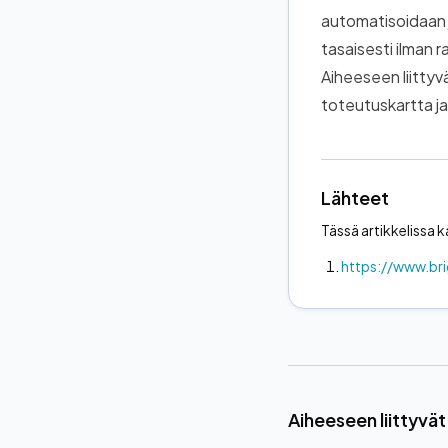
automatisoidaan 
tasaisesti ilman 
Aiheeseen liittyv
toteutuskartta
j
Lähteet
Tässä artikkelissa k
https://www.br
Aiheeseen liittyvät 