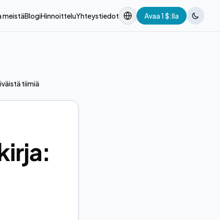
a meistä
Blogi
Hinnoittelu
Yhteystiedot
Avaa 1 $:lla
väistä tiimiä
irja: