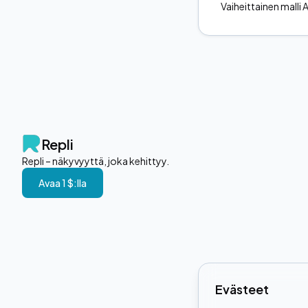
Vaiheittainen malli 
Repli
Repli – näkyvyyttä, joka kehittyy.
Avaa 1 $:lla
Evästeet