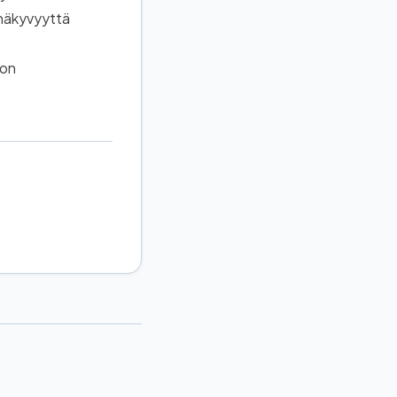
 näkyvyyttä
on