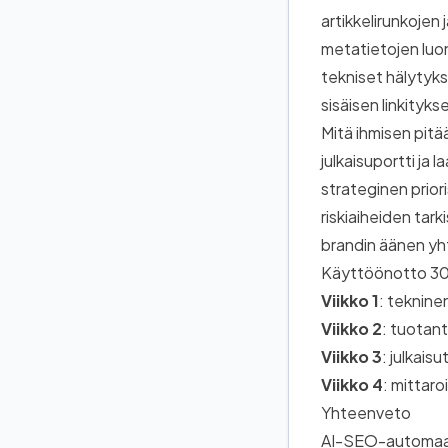
artikkelirunkojen
metatietojen lu
tekniset hälytyks
sisäisen linkityk
Mitä ihmisen pitä
julkaisuportti ja
strateginen priori
riskiaiheiden tark
brandin äänen yh
Käyttöönotto 30
Viikko 1
: teknine
Viikko 2
: tuotant
Viikko 3
: julkais
Viikko 4
: mittaro
Yhteenveto
AI-SEO-automaati