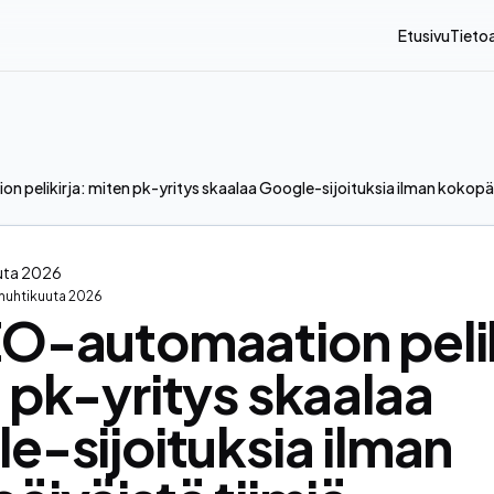
Etusivu
Tieto
 pelikirja: miten pk-yritys skaalaa Google-sijoituksia ilman kokopäi
uuta 2026
 huhtikuuta 2026
O-automaation pelik
 pk-yritys skaalaa
e-sijoituksia ilman