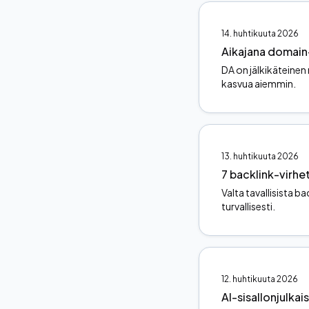
14. huhtikuuta 2026
Aikajana domain
DA on jälkikäteinen 
kasvua aiemmin.
13. huhtikuuta 2026
7 backlink-virhe
Valta tavallisista b
turvallisesti.
12. huhtikuuta 2026
AI-sisallonjulkai