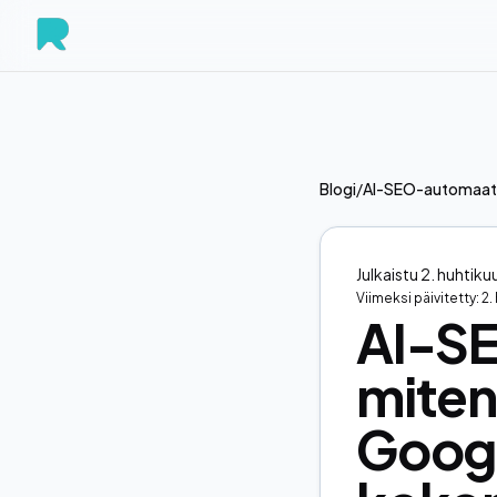
Blogi
/
AI-SEO-automaation
Julkaistu
2. huhtik
Viimeksi päivitetty:
2.
AI-SE
miten
Googl