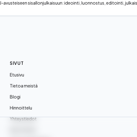
AI-avusteiseen sisallonjulkaisuun: ideointi, luonnostus, editointi, julkai
SIVUT
Etusivu
Tietoa meistä
Blogi
Hinnoittelu
Yhteystiedot
Käyttöehdot