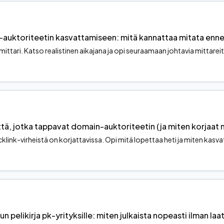
-auktoriteetin kasvattamiseen: mitä kannattaa mitata enn
mittari. Katso realistinen aikajana ja opi seuraamaan johtavia mittarei
ttä, jotka tappavat domain-auktoriteetin (ja miten korjaat 
acklink-virheistä on korjattavissa. Opi mitä lopettaa heti ja miten kasv
sun pelikirja pk-yrityksille: miten julkaista nopeasti ilman la