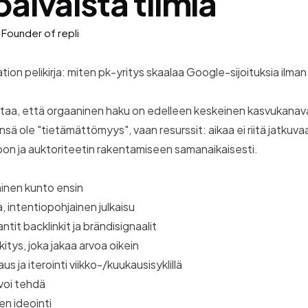
äiväistä tiimiä
Founder of repli
n pelikirja: miten pk-yritys skaalaa Google-sijoituksia ilman
taa, että orgaaninen haku on edelleen keskeinen kasvukanav
ensä ole "tietämättömyys", vaan resurssit: aikaa ei riitä jatku
oon ja auktoriteetin rakentamiseen samanaikaisesti.
ninen kunto ensin
a, intentiopohjainen julkaisu
antit backlinkit ja brändisignaalit
nkitys, joka jakaa arvoa oikein
aus ja iterointi viikko-/kuukausisyklillä
voi tehdä
en ideointi